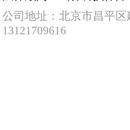
路
87
公司地址：北京市昌平区建材城
号
2
13121709616
号
楼
15
层
2
单
元
1510
Tel:
13718715987
E-
mail:
北
京
市
昌
平
区