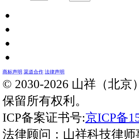
商标声明
渠道合作
法律声明
北
© 2030-2026 山祥
京
市
保留所有权利。
昌
平
区
ICP备案证书号:
京ICP备15
建
材
法律顾问：山祥科技律师
城
西