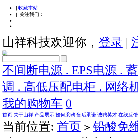
|
收藏本站
| 关注我们：
山祥科技欢迎你，
登录
|
不间断电源 . EPS电源 . 
调 . 高低压配电柜 . 网络
我的购物车
0
首页
关于山祥
产品展示
如何采购
售后承诺
诚聘英才
在线反馈
当前位置:
首页
铅酸免
>