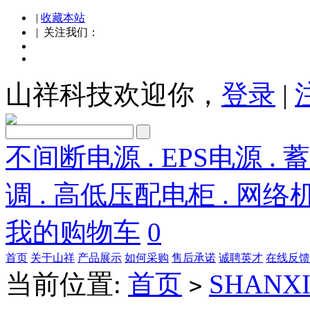
|
收藏本站
| 关注我们：
山祥科技欢迎你，
登录
|
不间断电源 . EPS电源 . 
调 . 高低压配电柜 . 网络
我的购物车
0
首页
关于山祥
产品展示
如何采购
售后承诺
诚聘英才
在线反馈
当前位置:
首页
SHANX
>