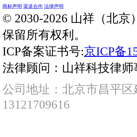
商标声明
渠道合作
法律声明
北
© 2030-2026 山祥
京
市
保留所有权利。
昌
平
区
ICP备案证书号:
京ICP备15
建
材
法律顾问：山祥科技律师
城
西
路
87
公司地址：北京市昌平区建材城
号
2
13121709616
号
楼
15
层
2
单