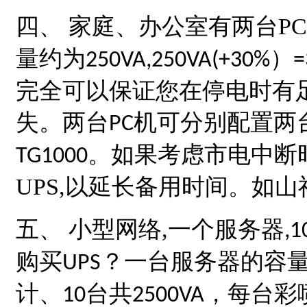
四、
家庭、办公室有两台
PC
量约为
）
250VA,250VA(+30%
=
完全可以保证您在停电时有
失。两台
机可分别配置两
PC
。如果考虑市电中断
TG1000
UPS,
以延长备用时间。如
山
五、
小型网络
,
一个服务器
,1
购买
？一台服务器的容
UPS
计、
台共
，每台彩
10
2500VA