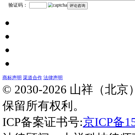
验证码：
商标声明
渠道合作
法律声明
北
© 2030-2026 山祥
京
市
保留所有权利。
昌
平
区
ICP备案证书号:
京ICP备15
建
材
城