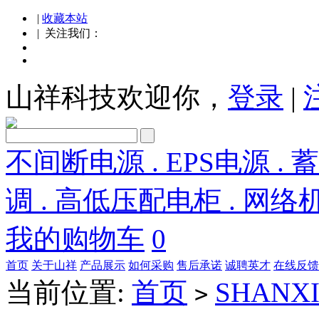
|
收藏本站
| 关注我们：
山祥科技欢迎你，
登录
|
不间断电源 . EPS电源 . 
调 . 高低压配电柜 . 网络
我的购物车
0
首页
关于山祥
产品展示
如何采购
售后承诺
诚聘英才
在线反馈
当前位置:
首页
SHANX
>