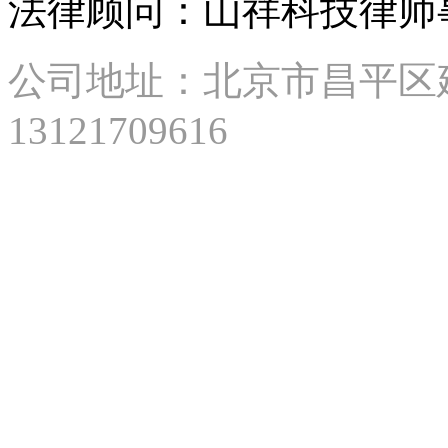
法律顾问：山祥科技律师
西
路
87
公司地址：北京市昌平区建材城
号
2
13121709616
号
楼
15
层
2
单
元
1510
Tel:
13718715987
E-
mail:
北
京
市
昌
平