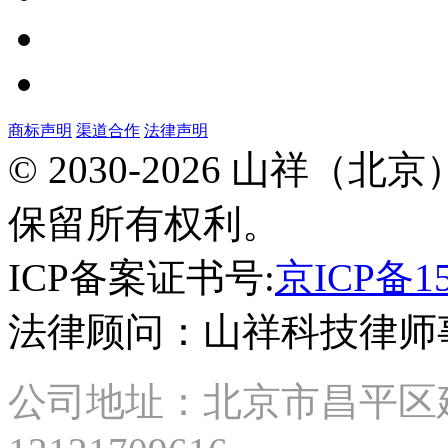
商标声明
渠道合作
法律声明
北
© 2030-2026 山祥
京
市
保留所有权利。
昌
平
区
ICP备案证书号:
京ICP备15
建
材
法律顾问：山祥科技律师
城
西
路
87
公司地址：北京市昌平区建材城
号
2
号