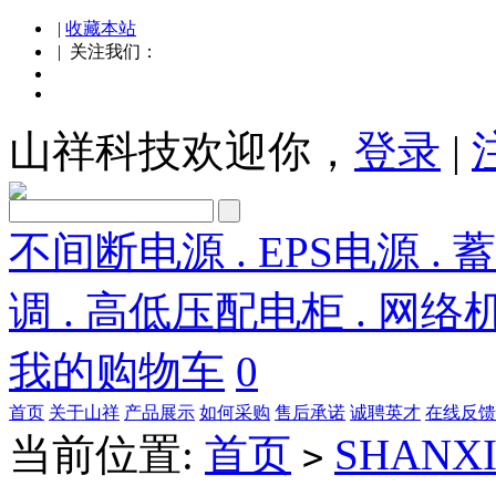
|
收藏本站
| 关注我们：
山祥科技欢迎你，
登录
|
不间断电源 . EPS电源 . 
调 . 高低压配电柜 . 网络
我的购物车
0
首页
关于山祥
产品展示
如何采购
售后承诺
诚聘英才
在线反馈
当前位置:
首页
SHANX
>