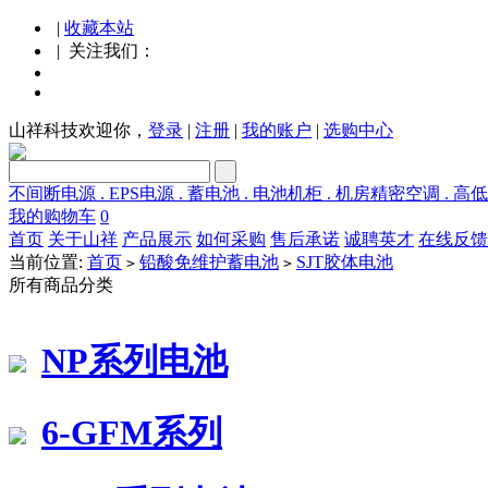
|
收藏本站
| 关注我们：
山祥科技欢迎你，
登录
|
注册
|
我的账户
|
选购中心
不间断电源 . EPS电源 . 蓄电池 . 电池机柜 . 机房精密空调 . 高
我的购物车
0
首页
关于山祥
产品展示
如何采购
售后承诺
诚聘英才
在线反馈
当前位置:
首页
铅酸免维护蓄电池
SJT胶体电池
>
>
所有商品分类
NP系列电池
6-GFM系列