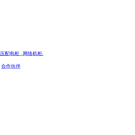
低压配电柜 . 网络机柜.
合作伙伴